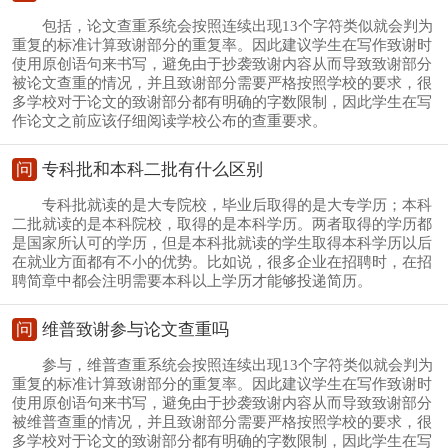
包括，论文查重系统会按照连续出现13个字符类似就会判为
重复的标准计算致谢部分的重复率。因此建议学生在写作致谢时
使用原创语句来书写，避免由于抄袭致谢内容从而导致致谢部分
被论文查重的情况，并且致谢部分需要严格按照学校的要求，很
多学校对于论文的致谢部分都有明确的字数限制，因此学生在写
作论文之前应该仔细阅读学校公布的查重要求。
问
专科批和本科二批有什么区别
专科批就读的是大专院校，毕业后取得的是大专学历；本科
二批就读的是本科院校，取得的是本科学历。两者取得的学历都
是国家所认可的学历，但是本科批就读的学生取得本科学历以后
在就业方面都有不小的优势。比如说，很多企业在招聘时，在招
聘简章中都会注明需要本科以上学历才能够投递简历。
问
维普致谢参与论文查重吗
参与，维普查重系统会按照连续出现13个字符类似就会判为
重复的标准计算致谢部分的重复率。因此建议学生在写作致谢时
使用原创语句来书写，避免由于抄袭致谢内容从而导致致谢部分
被维普查重的情况，并且致谢部分需要严格按照学校的要求，很
多学校对于论文的致谢部分都有明确的字数限制，因此学生在写