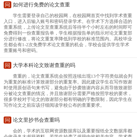
问
如何进行免费的论文查重
学生需要登录自己的校园网，在校园网首页中找到学术查重
入口，进入后输入账号和密码登录学术。在学术下方选择合适的
查重系统，上传论文至查重系统后等待半个小时左右的时间即可
免费得到一份查重报告单，学生根据报告单的指示对论文重复部
分进行修改，将论文重复率降低到学校的标准范围内。高校毕业
生都会有1-2次免费学术论文查重的机会，学校会提供学生学术
查重账号和密码。
问
大学本科论文致谢查重的吗
查重的，论文查重系统会按照连续出现13个字符类似就会判
为重复的标准计算致谢部分的重复率。因此建议学生在写作致谢
时使用原创语句来书写，避免由于抄袭致谢内容从而导致致谢部
分被论文查重的情况，并且致谢部分需要严格按照学校的要求，
很多学校对于论文的致谢部分都有明确的字数限制，因此学生在
写作论文之前应该仔细阅读学校公布的查重要求。
问
论文里抄书会查重吗
会的，学术的互联网资源数据库以及重要报纸全文数据库都
会收录各大书籍资料，若学生抄袭了书籍中的相关内容，学术查