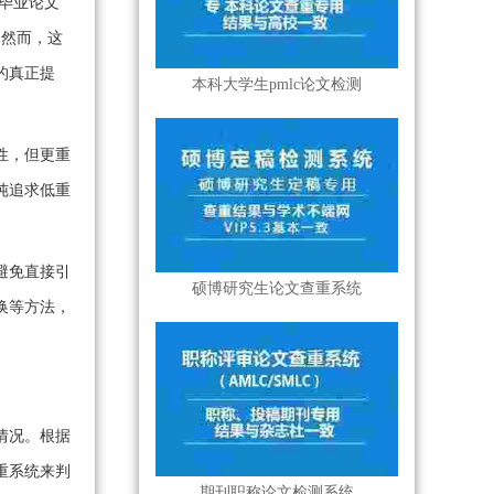
毕业论文
。然而，这
的真正提
本科大学生pmlc论文检测
性，但更重
纯追求低重
避免直接引
硕博研究生论文查重系统
换等方法，
情况。根据
重系统来判
期刊职称论文检测系统