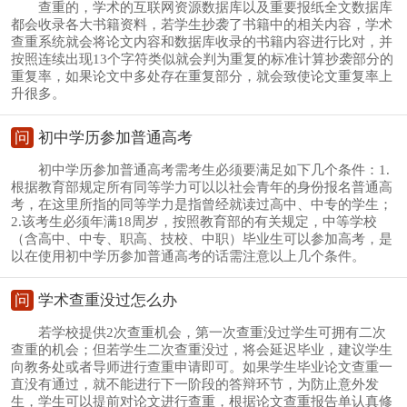
查重的，学术的互联网资源数据库以及重要报纸全文数据库
都会收录各大书籍资料，若学生抄袭了书籍中的相关内容，学术
查重系统就会将论文内容和数据库收录的书籍内容进行比对，并
按照连续出现13个字符类似就会判为重复的标准计算抄袭部分的
重复率，如果论文中多处存在重复部分，就会致使论文重复率上
升很多。
问
初中学历参加普通高考
初中学历参加普通高考需考生必须要满足如下几个条件：1.
根据教育部规定所有同等学力可以以社会青年的身份报名普通高
考，在这里所指的同等学力是指曾经就读过高中、中专的学生；
2.该考生必须年满18周岁，按照教育部的有关规定，中等学校
（含高中、中专、职高、技校、中职）毕业生可以参加高考，是
以在使用初中学历参加普通高考的话需注意以上几个条件。
问
学术查重没过怎么办
若学校提供2次查重机会，第一次查重没过学生可拥有二次
查重的机会；但若学生二次查重没过，将会延迟毕业，建议学生
向教务处或者导师进行查重申请即可。如果学生毕业论文查重一
直没有通过，就不能进行下一阶段的答辩环节，为防止意外发
生，学生可以提前对论文进行查重，根据论文查重报告单认真修