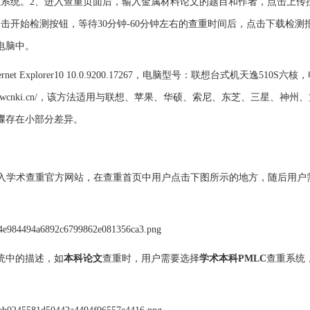
重系统。2、进入查重页面后，输入金属材料论文的题目和作者，点击上传
击开始检测按钮，等待30分钟-60分钟左右的查重时间后，点击下载检测
电脑中。
et Explorer10 10.0.9200.17267，电脑型号：联想台式机天逸510S六
heck7.lwcnki.cn/，该方法适用与联想、苹果、华硕、索尼、东芝、三星、神
骤存在小部分差异。
入学术查重官方网站，在查重首页中用户点击下图所示的地方，随后用户
统中的描述，如
本科论文
查重时，用户需要选择
学术本科PMLC
查重系统