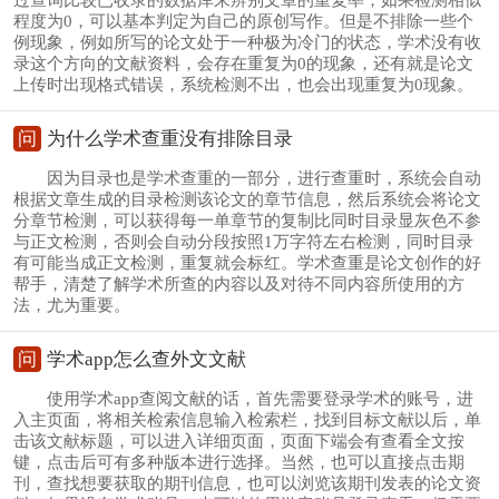
程度为0，可以基本判定为自己的原创写作。但是不排除一些个
例现象，例如所写的论文处于一种极为冷门的状态，学术没有收
录这个方向的文献资料，会存在重复为0的现象，还有就是论文
上传时出现格式错误，系统检测不出，也会出现重复为0现象。
问
为什么学术查重没有排除目录
因为目录也是学术查重的一部分，进行查重时，系统会自动
根据文章生成的目录检测该论文的章节信息，然后系统会将论文
分章节检测，可以获得每一单章节的复制比同时目录显灰色不参
与正文检测，否则会自动分段按照1万字符左右检测，同时目录
有可能当成正文检测，重复就会标红。学术查重是论文创作的好
帮手，清楚了解学术所查的内容以及对待不同内容所使用的方
法，尤为重要。
问
学术app怎么查外文文献
使用学术app查阅文献的话，首先需要登录学术的账号，进
入主页面，将相关检索信息输入检索栏，找到目标文献以后，单
击该文献标题，可以进入详细页面，页面下端会有查看全文按
键，点击后可有多种版本进行选择。当然，也可以直接点击期
刊，查找想要获取的期刊信息，也可以浏览该期刊发表的论文资