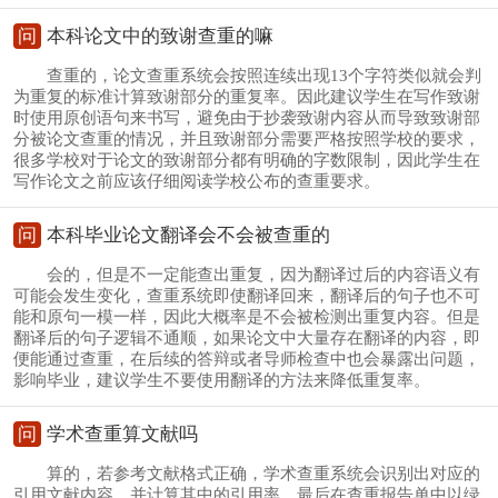
问
本科论文中的致谢查重的嘛
查重的，论文查重系统会按照连续出现13个字符类似就会判
为重复的标准计算致谢部分的重复率。因此建议学生在写作致谢
时使用原创语句来书写，避免由于抄袭致谢内容从而导致致谢部
分被论文查重的情况，并且致谢部分需要严格按照学校的要求，
很多学校对于论文的致谢部分都有明确的字数限制，因此学生在
写作论文之前应该仔细阅读学校公布的查重要求。
问
本科毕业论文翻译会不会被查重的
会的，但是不一定能查出重复，因为翻译过后的内容语义有
可能会发生变化，查重系统即使翻译回来，翻译后的句子也不可
能和原句一模一样，因此大概率是不会被检测出重复内容。但是
翻译后的句子逻辑不通顺，如果论文中大量存在翻译的内容，即
便能通过查重，在后续的答辩或者导师检查中也会暴露出问题，
影响毕业，建议学生不要使用翻译的方法来降低重复率。
问
学术查重算文献吗
算的，若参考文献格式正确，学术查重系统会识别出对应的
引用文献内容，并计算其中的引用率，最后在查重报告单中以绿