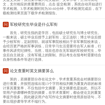
文，支付相应的查重费用后，点击 提交检测，系统自动开始进行
学术检测。3.学术检测时间为30-60分钟，学术检测完成后，在下
载检测结果页面下载学术检测报告。
问
军校研究生毕业是什么军衔
首先，研究生指的是学历，包括硕士研究生与博士研究生。
一般来说，硕士毕业后授予上尉军衔，定正连职；博士毕业后授
予少校军衔，定副营职。就读军事院校相比于非军事院校来说，
会经历更严格的军事训练，日常学习生活需要符合军人标准，行
事作风讲究纪律性。当然，现在也存在无军籍的军校研究生，毕
业后自主就业，没有军规上的限制。所以考生在报考时需要结合
自身性格条件等进行选择。
问
论文查重时英文摘要算么
算的，若摘要部分存在论文中，学术查重系统会对摘要部分
进行查重，并按照连续出现13个字符相似判断为重复内容的标准
计算其重复率，不仅包括中文摘要，英文摘要也是如此。所以不
管用户抄袭哪种类型的摘要，在学术查重时，都会使论文的重复
率提升很多，因此建议用户在写作论文摘要时使用原创语句，不
要出现抄袭等学术不端行为。