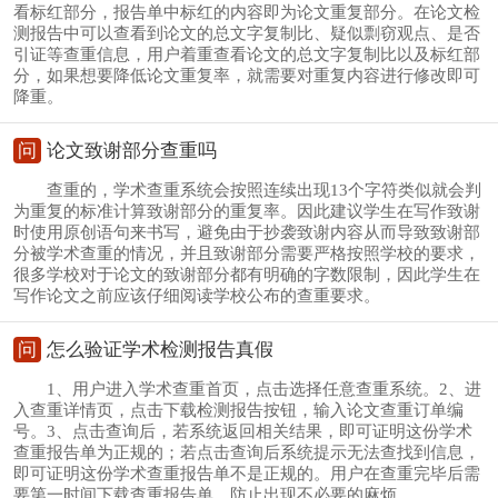
看标红部分，报告单中标红的内容即为论文重复部分。在论文检
测报告中可以查看到论文的总文字复制比、疑似剽窃观点、是否
引证等查重信息，用户着重查看论文的总文字复制比以及标红部
分，如果想要降低论文重复率，就需要对重复内容进行修改即可
降重。
问
论文致谢部分查重吗
查重的，学术查重系统会按照连续出现13个字符类似就会判
为重复的标准计算致谢部分的重复率。因此建议学生在写作致谢
时使用原创语句来书写，避免由于抄袭致谢内容从而导致致谢部
分被学术查重的情况，并且致谢部分需要严格按照学校的要求，
很多学校对于论文的致谢部分都有明确的字数限制，因此学生在
写作论文之前应该仔细阅读学校公布的查重要求。
问
怎么验证学术检测报告真假
1、用户进入学术查重首页，点击选择任意查重系统。2、进
入查重详情页，点击下载检测报告按钮，输入论文查重订单编
号。3、点击查询后，若系统返回相关结果，即可证明这份学术
查重报告单为正规的；若点击查询后系统提示无法查找到信息，
即可证明这份学术查重报告单不是正规的。用户在查重完毕后需
要第一时间下载查重报告单，防止出现不必要的麻烦。