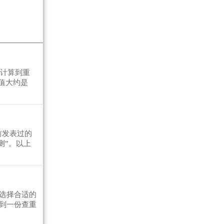
，计算到重
值大约是
前发表过的
测”。以上
选择合适的
到一份查重