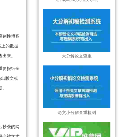
原创性博客
络上的数据
查出来。
大分解论文查重
重要报纸全
优先出版文献
据。
论文小分解查重检测
己抄袭的网
是会被学术