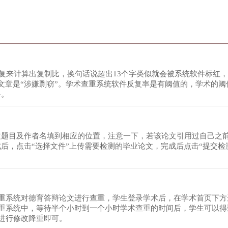
复来计算出复制比，换句话说超出13个字类似就会被系统软件标红
文章是“涉嫌剽窃”。学术查重系统软件反复率是有阈值的，学术的阈
格。
论文题目及作者名填到相应的位置，注意一下，若该论文引用过自己之
成后，点击“选择文件”上传需要检测的毕业论文，完成后点击“提交检
重系统对德育答辩论文进行查重，学生登录学术后，在学术首页下方
重系统中，等待半个小时到一个小时学术查重的时间后，学生可以得
进行修改降重即可。