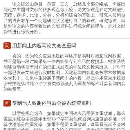
论文综述由题目，前言，正文，总结几个部分组成，需要围
绕论文主题对文献的很多观点做比较，论文综述是在对文献进行
阅读，选择，比较，分类，分析和综合的基础上，研究人员用自
己的语言对某一个问题研究状况进行自己的叙述。研究综述，就
是对论文的内容和收集的文献资料进行综合阐述评价，是对文献
资料进行综合分析。
问
用新闻上内容写论文会查重吗
会的，因为论文查重系统的网络库是实时对接互联网数据，
并不是隔一段时间采集一些内容保存到自己的数据库，检测系统
能够自动将属于用户的已正式发表的学位论文检索出来，并对每
一篇已发表文献进行实时检测，因此新闻内容也会被学术数据库
收录其中。如果学生抄袭了新闻中的内容，那么学术查重系统就
会根据连续出现13个字符类似就会判为重复的标准计算新闻内容
的重复率。
问
复制他人致谢内容后会被系统查重吗
以学校规定为准，如果规定中明确表示需要查重致谢，那么
查重系统会按照连续出现13个字符类似就会判为重复的标准，计
算致谢部分的重复率，如果不需要查重致谢，查重系统就不会对
致谢部分检测。因此，学生在论文查重前，需要仔细阅读学校公