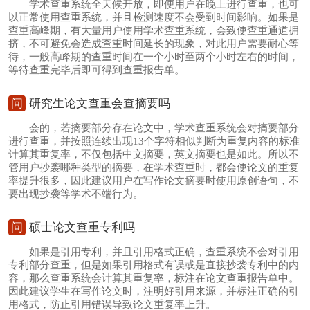
学术查重系统全天候开放，即便用户在晚上进行查重，也可
以正常使用查重系统，并且检测速度不会受到时间影响。如果是
查重高峰期，有大量用户使用学术查重系统，会致使查重通道拥
挤，不可避免会造成查重时间延长的现象，对此用户需要耐心等
待，一般高峰期的查重时间在一个小时至两个小时左右的时间，
等待查重完毕后即可得到查重报告单。
问
研究生论文查重会查摘要吗
会的，若摘要部分存在论文中，学术查重系统会对摘要部分
进行查重，并按照连续出现13个字符相似判断为重复内容的标准
计算其重复率，不仅包括中文摘要，英文摘要也是如此。所以不
管用户抄袭哪种类型的摘要，在学术查重时，都会使论文的重复
率提升很多，因此建议用户在写作论文摘要时使用原创语句，不
要出现抄袭等学术不端行为。
问
硕士论文查重专利吗
如果是引用专利，并且引用格式正确，查重系统不会对引用
专利部分查重，但是如果引用格式有误或是直接抄袭专利中的内
容，那么查重系统会计算其重复率，标注在论文查重报告单中。
因此建议学生在写作论文时，注明好引用来源，并标注正确的引
用格式，防止引用错误导致论文重复率上升。