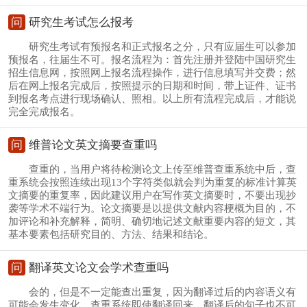
问
研究生考试怎么报考
研究生考试有预报名和正式报名之分，只有应届生可以参加
预报名，往届生不可。报名流程为：首先注册并登陆中国研究生
招生信息网，按照网上报名流程操作，进行信息填写并交费；然
后在网上报名完成后，按照提示的日期和时间，带上证件、证书
到报名考点进行现场确认、照相。以上所有流程完成后，才能说
完全完成报名。
问
维普论文英文摘要查重吗
查重的，当用户将待检测论文上传至维普查重系统中后，查
重系统会按照连续出现13个字符类似就会判为重复的标准计算英
文摘要的重复率，因此建议用户在写作英文摘要时，不要出现抄
袭等学术不端行为。论文摘要是以提供文献内容梗概为目的，不
加评论和补充解释，简明、确切地记述文献重要内容的短文，其
基本要素包括研究目的、方法、结果和结论。
问
翻译英文论文会学术查重吗
会的，但是不一定能查出重复，因为翻译过后的内容语义有
可能会发生变化，查重系统即使翻译回来，翻译后的句子也不可