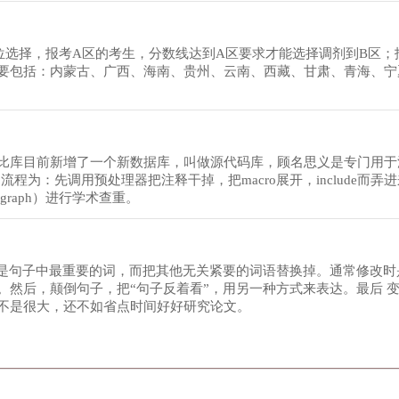
位选择，报考A区的考生，分数线达到A区要求才能选择调剂到B区；
主要包括：内蒙古、广西、海南、贵州、云南、西藏、甘肃、青海、宁
比库目前新增了一个新数据库，叫做源代码库，顾名思义是专门用于
测流程为：先调用预处理器把注释干掉，把macro展开，include而弄
 graph）进行学术查重。
就是句子中最重要的词，而把其他无关紧要的词语替换掉。通常修改时
然后，颠倒句子，把“句子反着看”，用另一种方式来表达。最后 
不是很大，还不如省点时间好好研究论文。