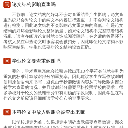
问
论文结构影响查重吗
不影响，论文结构的好坏不会对查重结果产生影响，论文查
重系统只会对论文中的纯文本内容进行查重，并不会对论文结构
进行检测，因此论文结构不会影响论文重复率的高低。但是论文
结构的好坏会影响论文整体质量，如果论文结构不完整或者结构
混乱，读者在阅读论文时就会造成阅读障碍，在之后的答辩环节
考核人员在审查论文时很容易会被扣分，因此即便论文结构不影
响查重结果，学生也需要对论文结构设置正确。
问
毕业论文要查重致谢吗
要的，学术查重系统会按照连续出现13个字符类似就会判为
重复的标准计算致谢部分的重复率。因此建议学生在写作致谢时
使用原创语句来书写，避免由于抄袭致谢内容从而导致致谢部分
被学术查重的情况，并且致谢部分需要严格按照学校的要求，很
多学校对于论文的致谢部分都有明确的字数限制，因此学生在写
作论文之前应该仔细阅读学校公布的查重要求。
问
本科论文中放入致谢会被查出来嘛
以学校规定为准，如果规定中明确表示需要查重致谢，那么
查重系统会按照连续出现13个字符类似就会判为重复的标准，计