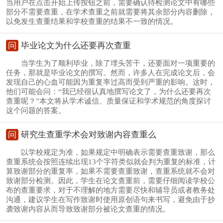
当用户在点击开始上传按钮之前，需要确认待检测论文中有哪些
部分不需要查重，在学术查重之前就需要将其余部分内容删除，
以免发生查重结果和学校查重的结果不一致的情况。
问
毕业论文为什么还要再次查重
当学生为了顺利毕业，除了埋头苦干，还要面对一项重要的
任务，那就是毕业论文的撰写。然而，许多人在完成论文后，会
发现自己的心血可能因为重复率过高而受到严重的影响。这时，
他们可能会问：“我已经很认真地撰写论文了，为什么还要再次
查重呢？”本文将从学术诚信、质量保证和学术规范的角度探讨
这个问题的答案。
问
研究生查重学术会对致谢内容查重么
以学校规定为准，如果规定中明确表示需要查重致谢，那么
查重系统会按照连续出现13个字符类似就会判为重复的标准，计
算致谢部分的重复率，如果不需要查重致谢，查重系统就不会对
致谢部分检测。因此，学生在论文查重前，需要仔细阅读学校公
布的查重要求，对于不理解的地方需要尽快和辅导员或者教务处
沟通，建议学生在写作致谢时使用原创语句来书写，避免由于抄
袭致谢内容从而导致致谢部分被论文查重的情况。