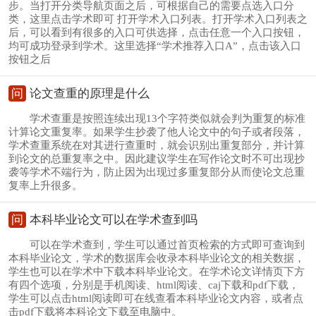
步。当打开分类导航页面之后，可根据自己的需要点选入口分
类，这里点击学术即可 打开学术入口列表。打开学术入口列表之
后，可以看到有很多的入口可供选择，点击任意一个入口按钮，
均可成功登录到学术。这里选择“学术推荐入口A”，点击该入口
按钮之后
问
论文查重的原理是什么
学术查重是按照连续出现13个字符类似就会判为重复的标准
计算论文重复率。如果学生抄袭了他人论文中的句子或者段落，
学术查重系统在对其进行查重时，就会识别出重复部分，并计算
到论文的总重复率之中。因此建议学生在写作论文时不可出现抄
袭等学术不端行为，防止因为出现过多重复部分从而使论文总重
复率上升很多。
问
本科毕业论文可以在学术查到吗
可以在学术查到，学生可以通过首页检索的方式即可查询到
本科毕业论文，学术的数据库会收录本科毕业论文的相关数据，
学生也可以在学术中下载本科毕业论文。在学术论文详情页下方
有四个选项，分别是手机阅读、html阅读、caj下载和pdf下载，
学生可以点击html阅读即可在线查看本科毕业论文内容，或者点
击pdf下载将本科论文下载至电脑中。