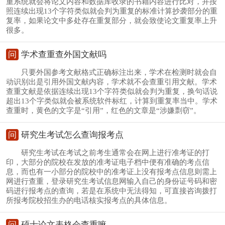
重系统就会将论文内容和数据库收录的书籍内容进行比对，并按
照连续出现13个字符类似就会判为重复的标准计算抄袭部分的重
复率，如果论文中多处存在重复部分，就会致使论文重复率上升
很多。
问
学术查重查外国文献吗
只要外国参考文献格式正确标注出来，学术在检测时就会自
动识别出是引用外国文献内容，学术就不会查重引用文献。学术
查重文献是依据连续出现13个字符类似就会判为重复，换句话说
超出13个字类似就会被系统软件标红，计算到重复率当中。学术
查重时，黄色的文字是“引用”，红色的文章是“涉嫌剽窃”。
问
研究生考试怎么查询报考点
研究生考试在考试之前考生通常会在网上进行准考证的打
印，大部分的院校在发放的准考证电子档中便有准确的考点信
息，而也有一小部分的院校中的准考证上没有报考点信息则需上
网进行查重，登录研究生考试信息网输入自己的身份证号码和密
码进行报考点的查询，若是在系统中无法得知，可直接咨询拨打
所报考院校招生办的电话核实报考点的具体信息。
问
硕士论文表格会查重嘛