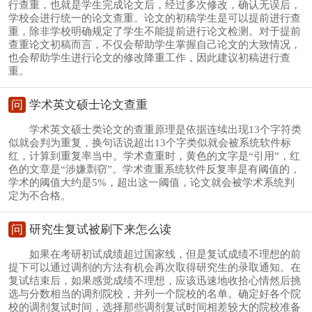
行查重，也就是学生完成论文后，经过多次修改，确认无误后，
学校会进行统一的论文查重。论文的初稿学生是可以提前进行查
重，除非学校明确规定了学生不能提前进行论文检测。对于提前
查重论文初稿而言，不仅会帮助学生掌握自己论文的大致情况，
也会帮助学生进行论文的修改降重工作，因此建议初稿进行查
重。
问
学术英文硕士论文查重
学术英文硕士类论文的查重原理是依据连续出现13个字符类
似就会判为重复，换句话说超出13个字类似就会被系统软件标
红，计算到重复率当中。学术查重时，黄色的文字是“引用”，红
色的文章是“涉嫌剽窃”。学术查重系统软件反复率是有阈值的，
学术的阈值大约是5%，超出这一阈值，论文就会被学术系统判
定为不合格。
问
研究生复试被刷下来怎么读
如果在考研初试成绩超过国家线，但是复试成绩不理想的前
提下可以通过调剂的方法有机会再次取得研究生的录取通知。在
复试结束后，如果感觉成绩不理想，应该迅速地收拾心情然后挑
选与分数相当的调剂院校，并列一个院校的名单。确定好各个院
校的调剂复试时间，选择那些调剂复试时间相差较大的院校准备