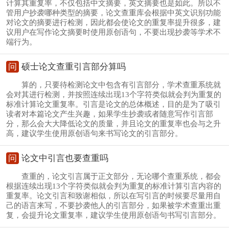
计算其重复率，不仅包括中文摘要，英文摘要也是如此。所以不
管用户抄袭哪种类型的摘要，论文查重库会根据中英文识别功能
对论文的摘要进行检测，因此都会使论文的重复率提升很多，建
议用户在写作论文摘要时使用原创语句，不要出现抄袭等学术不
端行为。
问
硕士论文查重引言部分算吗
算的，只要待检测论文中包含有引言部分，学术查重系统就
会对其进行检测，并按照连续出现13个字符类似就会判为重复的
标准计算论文重复率。引言是论文的总体概述，目的是为了吸引
读者对本篇论文产生兴趣，如果学生抄袭或者随意写作引言部
分，那么会大大降低论文的质量，并且论文的重复率也会与之升
高，建议学生使用原创语句来书写论文的引言部分。
问
论文中引言也要查重吗
查重的，论文引言属于正文部分，无论哪个查重系统，都会
根据连续出现13个字符类似就会判为重复的标准计算引言内容的
重复率。论文引言和致谢相似，所以在写引言的时候要尽量用自
己的语言来写，不要抄袭他人的引言部分，如果被学术查重出重
复，会提升论文重复率，建议学生使用原创语句书写引言部分。