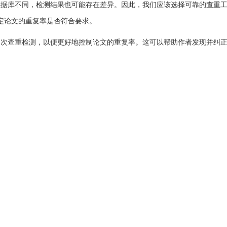
数据库不同，检测结果也可能存在差异。因此，我们应该选择可靠的查重
定论文的重复率是否符合要求。
多次查重检测，以便更好地控制论文的重复率。这可以帮助作者发现并纠
个问题，作者需要注意正确引用英文文献、适当使用翻译软件、避免直接
准，才能顺利地完成学业或发表论文。
查重能不能查英文
ad/25015.html