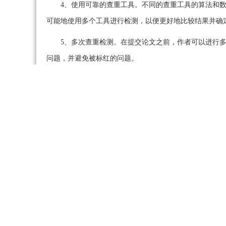
4、使用可靠的查重工具。不同的查重工具的算法和
可能地使用多个工具进行检测，以便更好地比较结果并确
5、多次查重检测。在提交论文之前，作者可以进行
问题，并避免被标红的问题。
总之，论文中的英文是需要进行查重的。为了解决这
使用可靠的查重工具和多次查重检测等方法。只有符合标
㊣ 转载请附上文章链接并注明：
学术盒子
»
学术论文
㊣ 本文永久链接：
https://www.xueshubox.com/studyb