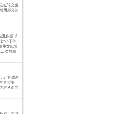
注在论文查
引用部分的
,查重数据以
比”小于等
引用文献复
第二次检测
准，计算致谢
的查重要
内容从而导
的标准计算其