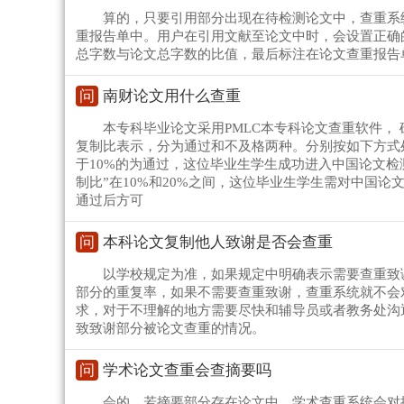
算的，只要引用部分出现在待检测论文中，查重系
重报告单中。用户在引用文献至论文中时，会设置正确
总字数与论文总字数的比值，最后标注在论文查重报告
问
南财论文用什么查重
本专科毕业论文采用PMLC本专科论文查重软件， 硕
复制比表示，分为通过和不及格两种。分别按如下方式处
于10%的为通过，这位毕业生学生成功进入中国论文检测
制比”在10%和20%之间，这位毕业生学生需对中国
通过后方可
问
本科论文复制他人致谢是否会查重
以学校规定为准，如果规定中明确表示需要查重致
部分的重复率，如果不需要查重致谢，查重系统就不会
求，对于不理解的地方需要尽快和辅导员或者教务处沟
致致谢部分被论文查重的情况。
问
学术论文查重会查摘要吗
会的，若摘要部分存在论文中，学术查重系统会对