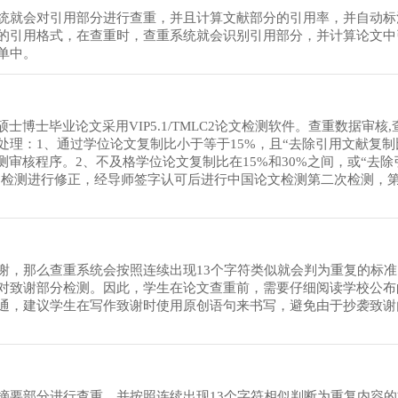
统就会对引用部分进行查重，并且计算文献部分的引用率，并自动标
的引用格式，在查重时，查重系统就会识别引用部分，并计算论文中
单中。
士博士毕业论文采用VIP5.1/TMLC2论文检测软件。查重数据审核
理：1、通过学位论文复制比小于等于15%，且“去除引用文献复制
审核程序。2、不及格学位论文复制比在15%和30%之间，或“去除
论文检测进行修正，经导师签字认可后进行中国论文检测第二次检测，
谢，那么查重系统会按照连续出现13个字符类似就会判为重复的标
对致谢部分检测。因此，学生在论文查重前，需要仔细阅读学校公布
通，建议学生在写作致谢时使用原创语句来书写，避免由于抄袭致谢
摘要部分进行查重，并按照连续出现13个字符相似判断为重复内容